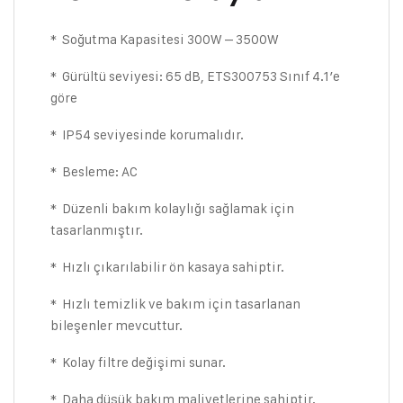
* Soğutma Kapasitesi 300W – 3500W
* Gürültü seviyesi: 65 dB, ETS300753 Sınıf 4.1’e
göre
* IP54 seviyesinde korumalıdır.
* Besleme: AC
* Düzenli bakım kolaylığı sağlamak için
tasarlanmıştır.
* Hızlı çıkarılabilir ön kasaya sahiptir.
* Hızlı temizlik ve bakım için tasarlanan
bileşenler mevcuttur.
* Kolay filtre değişimi sunar.
* Daha düşük bakım maliyetlerine sahiptir.