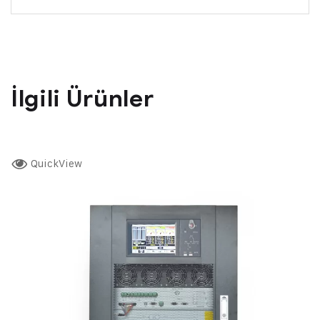
İlgili Ürünler
QuickView