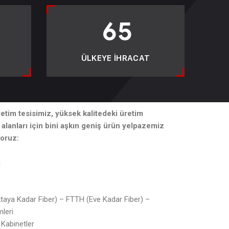
65
ÜLKEYE IHRACAT
etim tesisimiz, yüksek kalitedeki üretim
i alanları için bini aşkın geniş ürün yelpazemiz
yoruz:
i
ktaya Kadar Fiber) – FTTH (Eve Kadar Fiber) –
leri
 Kabinetler