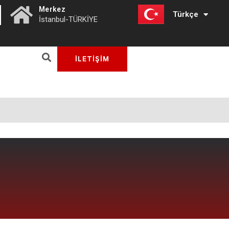
|
Merkez
Türkçe
English
İstanbul-TÜRKİYE
İLETİŞİM