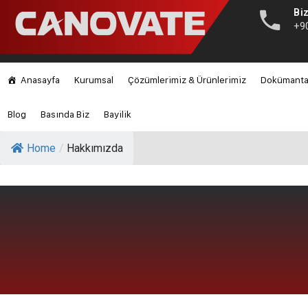
Biz
+9
Anasayfa
Kurumsal
Çözümlerimiz & Ürünlerimiz
Dokümant
Blog
Basında Biz
Bayilik
Home
/
Hakkımızda