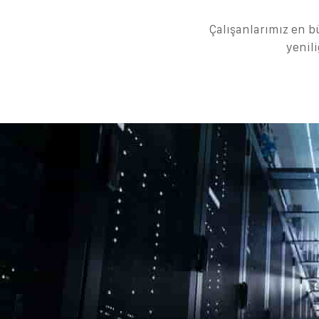
Çalışanlarımız en b
yenili