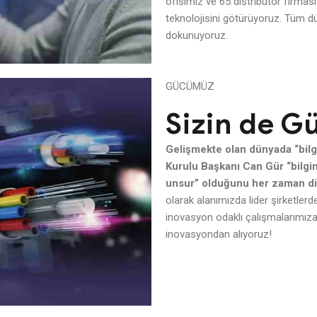
ofisimiz ve 65 distribütör firması
teknolojisini götürüyoruz. Tüm d
dokunuyoruz.
GÜCÜMÜZ
Sizin de G
Gelişmekte olan dünyada “bilg
Kurulu Başkanı Can Gür “bilgin
unsur” olduğunu her zaman dil
olarak alanımızda lider şirketle
inovasyon odaklı çalışmalarımı
inovasyondan alıyoruz!