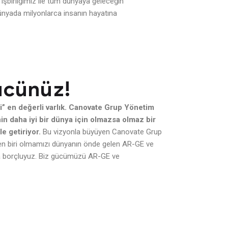
 işbirliğimiz ile tüm dünyaya geleceğin
ünyada milyonlarca insanın hayatına
ücünüz!
i” en değerli varlık. Canovate Grup Yönetim
in daha iyi bir dünya için olmazsa olmaz bir
e getiriyor.
Bu vizyonla büyüyen Canovate Grup
rden biri olmamızı dünyanın önde gelen AR-GE ve
za borçluyuz. Biz gücümüzü AR-GE ve