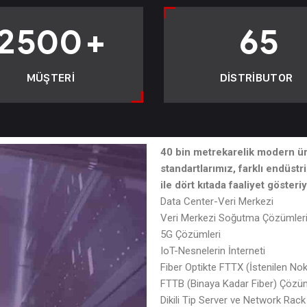
2500
+
65
MÜŞTERI
DISTRIBUTOR
40 bin metrekarelik modern ür
standartlarımız, farklı endüstr
ile dört kıtada faaliyet gösteri
Data Center-Veri Merkezi
Veri Merkezi Soğutma Çözümler
5G Çözümleri
IoT-Nesnelerin İnterneti
Fiber Optikte FTTX (İstenilen No
FTTB (Binaya Kadar Fiber) Çözüm
Dikili Tip Server ve Network Rack