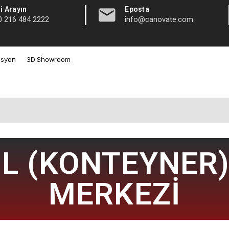
|
i Arayın
Eposta
0 216 484 2222
info@canovate.com
asyon
3D Showroom
L (KONTEYNER)
MERKEZİ