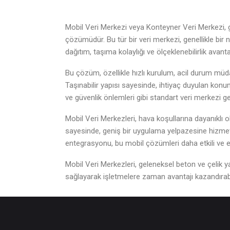
Mobil Veri Merkezi veya Konteyner Veri Merkezi, ge
çözümüdür. Bu tür bir veri merkezi, genellikle bir 
dağıtım, taşıma kolaylığı ve ölçeklenebilirlik avanta
Bu çözüm, özellikle hızlı kurulum, acil durum müdah
Taşınabilir yapısı sayesinde, ihtiyaç duyulan konumd
ve güvenlik önlemleri gibi standart veri merkezi g
Mobil Veri Merkezleri, hava koşullarına dayanıklı ol
sayesinde, geniş bir uygulama yelpazesine hizmet ed
entegrasyonu, bu mobil çözümleri daha etkili ve es
Mobil Veri Merkezleri, geleneksel beton ve çelik ya
sağlayarak işletmelere zaman avantajı kazandırabil