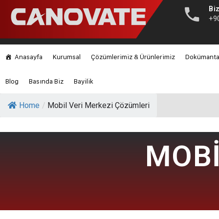
Biz
+9
Anasayfa
Kurumsal
Çözümlerimiz & Ürünlerimiz
Dokümant
Blog
Basında Biz
Bayilik
Home
/
Mobil Veri Merkezi Çözümleri
MOBİ