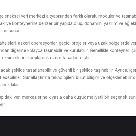
leneksel veri merkezi altyapısından farklı olarak, modüler ve taşınabil
nakliye konteynerine benzer bir yapıda olup, donanım, yazılım ve ağ eki
jları sunar.
aleleri, askeri operasyonlar, geçici projeler veya uzak bölgelerde veri 
an diğerine kolayca taşınabilir ve kurulabilir. Genellikle konteyner için
ereksinimlerini karşılamak üzere tasarlanmıştır.
acak şekilde tasarlanabilir ve güvenli bir şekilde taşınabilir. Ayrıca, i
ebilirler. Sanallaştırma teknolojileri, bulut bilişim ve ölçeklenebilir
nek kılar.
pıdaki veri merkezlerine kıyasla daha düşük maliyetli bir seçenek sunab
ir.