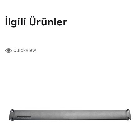
İlgili Ürünler
QuickView