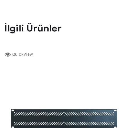
İlgili Ürünler
QuickView