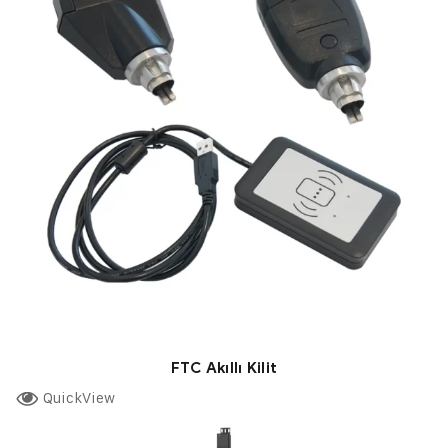
FTC Akıllı Kilit
QuickView