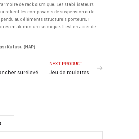
’armoire de rack sismique. Les stabilisateurs
qui relient les composants de suspension ou le
pendu aux éléments structurels porteurs. Il
res en aluminium sismique. Il est en acier de
ası Kutusu (NAP)
NEXT PRODUCT
lancher surélevé
Jeu de roulettes
S