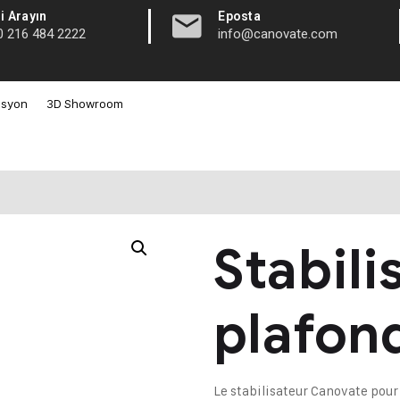
|
i Arayın
Eposta
0 216 484 2222
info@canovate.com
asyon
3D Showroom
Stabili
plafon
Le stabilisateur Canovate pour