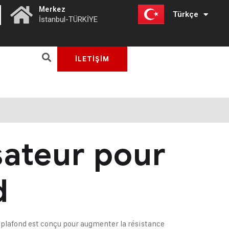
|
Merkez
Türkçe
English
İstanbul-TÜRKİYE
İLETİŞİM
sateur pour
d
 plafond est conçu pour augmenter la résistance