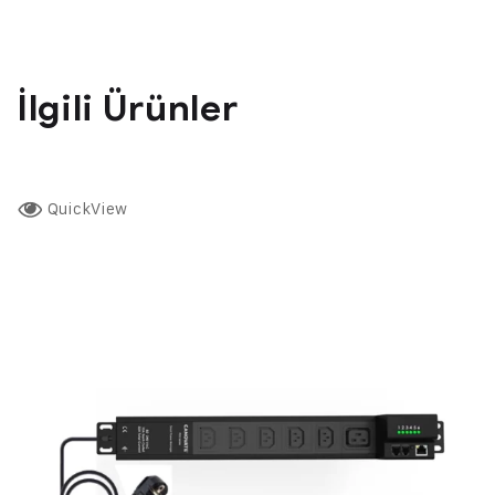
İlgili Ürünler
QuickView