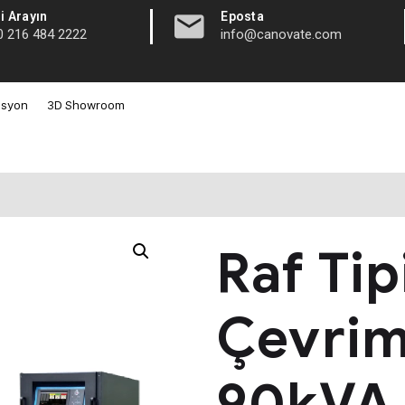
|
i Arayın
Eposta
0 216 484 2222
info@canovate.com
asyon
3D Showroom
Raf Ti
Çevrim
90kVA 