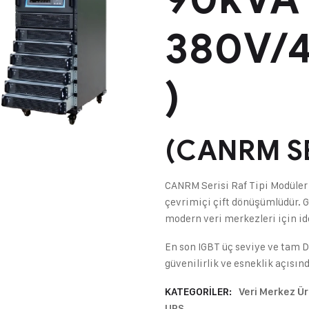
380V/
)
(CANRM SE
CANRM Serisi Raf Tipi Modüler U
çevrimiçi çift dönüşümlüdür. G
modern veri merkezleri için ide
En son IGBT üç seviye ve tam DS
güvenilirlik ve esneklik açısı
KATEGORILER:
Veri Merkez Ür
UPS