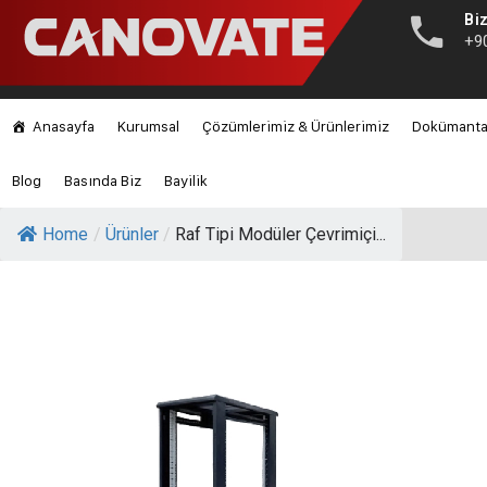
Biz
+9
Anasayfa
Kurumsal
Çözümlerimiz & Ürünlerimiz
Dokümant
Blog
Basında Biz
Bayilik
Home
/
Ürünler
/
Raf Tipi Modüler Çevrimiçi...