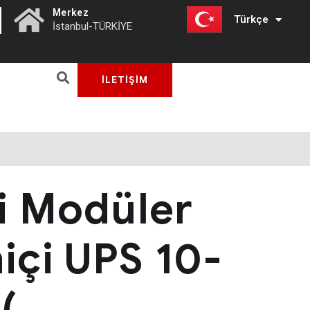
|
Merkez
Türkçe
English
İstanbul-TÜRKİYE
İLETİŞİM
pi Modüler
içi UPS 10-
(