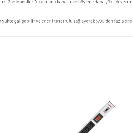
zı Güç Modülleri’ni akıllıca kapatır ve böylece daha yüksek verimlil
m yükte çalışabilir ve enerji tasarrufu sağlayarak %90’dan fazla enerj