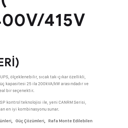
400V/415V
Rİ)
PS, ölçeklenebilir, sıcak tak-çıkar özellikli,
üç kapasitesi 25 ila 200kVA/kW arasındadır ve
al bir seçenektir.
P kontrol teknolojisi ile, yeni CANRM Serisi,
ndan en iyi kombinasyonu sunar.
ünleri
,
Güç Çözümleri
,
Rafa Monte Edilebilen