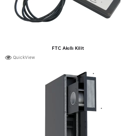
FTC Akıllı Kilit
QuickView