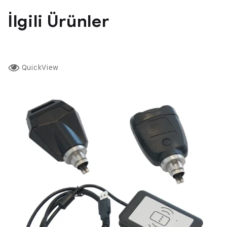
İlgili Ürünler
QuickView