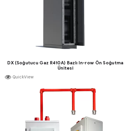
DX (Soğutucu Gaz R410A) Bazlı In-row Ön Soğutma
Ünitesi
QuickView