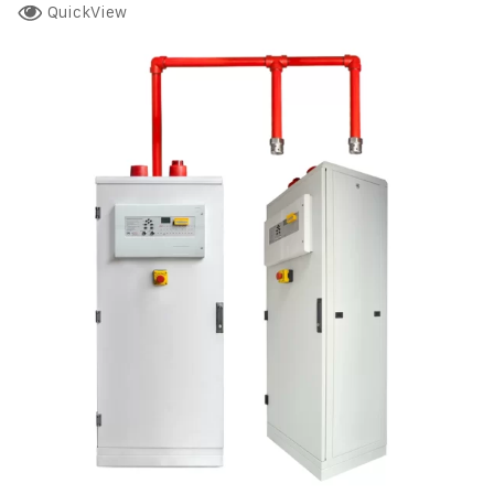
QuickView