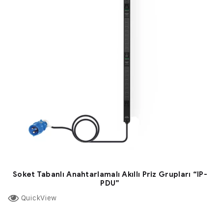
Soket Tabanlı Anahtarlamalı Akıllı Priz Grupları “IP-
PDU”
QuickView