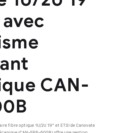
I avec
isme
sant
ique CAN-
00B
re fibre optique 1U/2U 19″ et ETSI de Canovate
canique (CAN-FPP-600B) offre une gestion