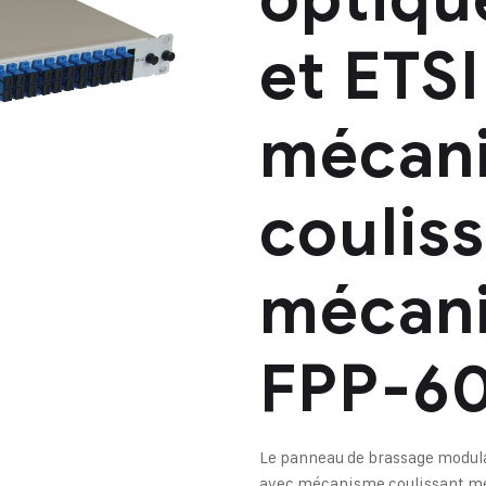
et ETS
mécan
coulis
mécan
FPP-6
Le panneau de brassage modulai
avec mécanisme coulissant mé