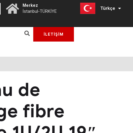
|
Merkez
Türkçe
English
İstanbul-TÜRKİYE
İLETİŞİM
u de
ge fibre
e 1U/2U 19″