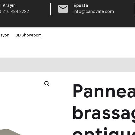
|
i Arayın
Eposta
0 216 484 2222
info@canovate.com
asyon
3D Showroom
Pannea
brassa
optiqu