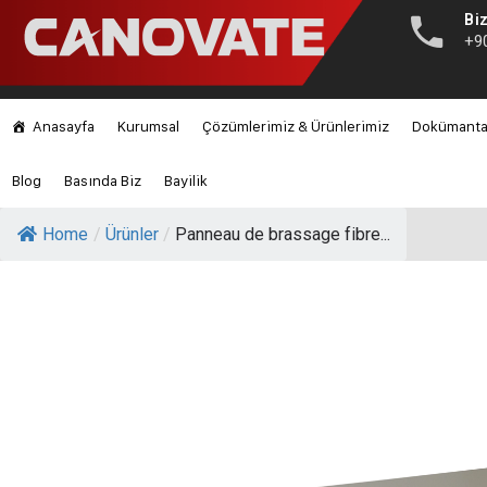
Biz
+9
Anasayfa
Kurumsal
Çözümlerimiz & Ürünlerimiz
Dokümant
Blog
Basında Biz
Bayilik
Home
/
Ürünler
/
Panneau de brassage fibre...