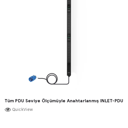
Tüm PDU Seviye Ölçümüyle Anahtarlanmış INLET-PDU
QuickView