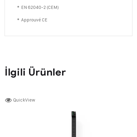
EN 62040-2 (CEM)
*
Approuvé CE
*
İlgili Ürünler
QuickView