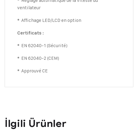
Réglage automatique de la vitesse du
*
ventilateur
Affichage LED/LCD en option
*
Certificats :
EN 62040-1 (Sécurité)
*
EN 62040-2 (CEM)
*
Approuvé CE
*
İlgili Ürünler