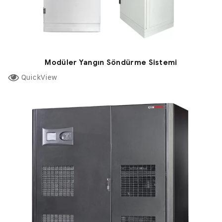
Modüler Yangın Söndürme Sistemi
QuickView