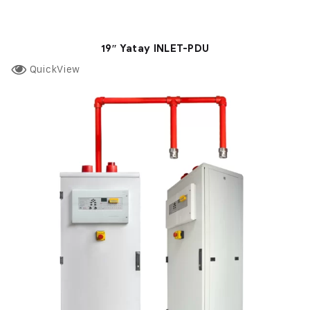
19″ Yatay INLET-PDU
QuickView