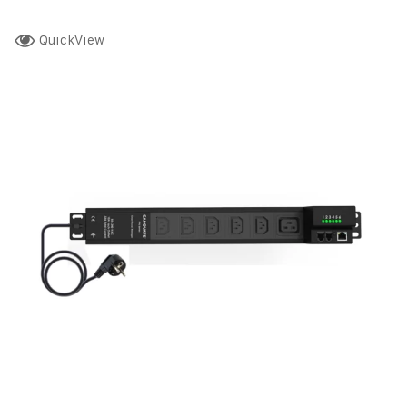
QuickView