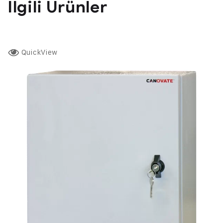
İlgili Ürünler
QuickView