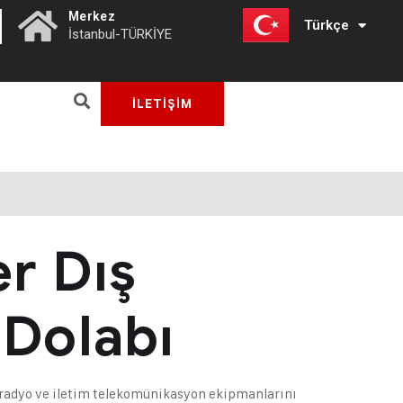
|
Merkez
Türkçe
English
İstanbul-TÜRKİYE
İLETİŞİM
r Dış
Dolabı
radyo ve iletim telekomünikasyon ekipmanlarını