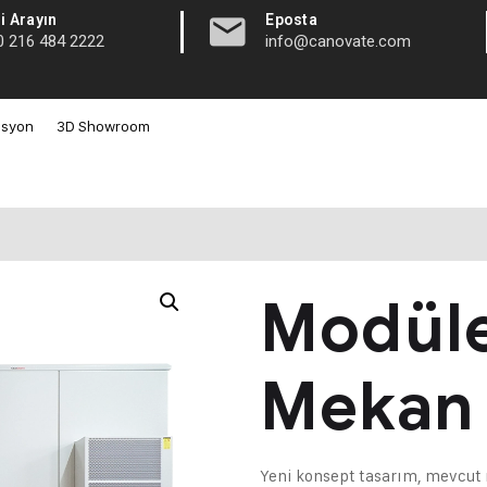
|
i Arayın
Eposta
0 216 484 2222
info@canovate.com
asyon
3D Showroom
Modüle
Mekan 
Yeni konsept tasarım, mevcut 