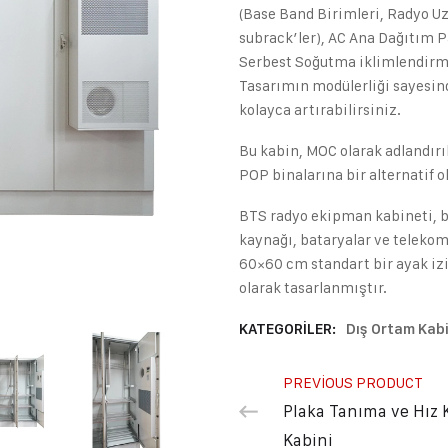
(Base Band Birimleri, Radyo Uz
subrack’ler), AC Ana Dağıtım P
Serbest Soğutma iklimlendirme 
Tasarımın modülerliği sayesind
kolayca artırabilirsiniz.
Bu kabin, MOC olarak adlandırıl
POP binalarına bir alternatif 
BTS radyo ekipman kabineti, b
kaynağı, bataryalar ve telekom
60×60 cm standart bir ayak izi
olarak tasarlanmıştır.
KATEGORILER:
Dış Ortam Kab
PREVIOUS PRODUCT
Plaka Tanıma ve Hız 
Kabini