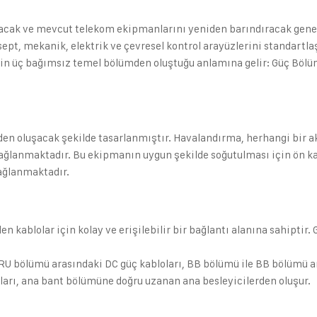
lacak ve mevcut telekom ekipmanlarını yeniden barındıracak genel
sept, mekanik, elektrik ve çevresel kontrol arayüzlerini standartl
nin üç bağımsız temel bölümden oluştuğu anlamına gelir: Güç Böl
den oluşacak şekilde tasarlanmıştır. Havalandırma, herhangi bir 
 sağlanmaktadır. Bu ekipmanın uygun şekilde soğutulması için ön ka
ağlanmaktadır.
n kablolar için kolay ve erişilebilir bir bağlantı alanına sahiptir
U bölümü arasındaki DC güç kabloları, BB bölümü ile BB bölümü ar
ları, ana bant bölümüne doğru uzanan ana besleyicilerden oluşur.