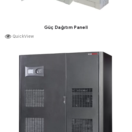
Güç Dağıtım Paneli
QuickView