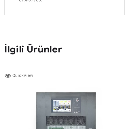
İlgili Ürünler
QuickView