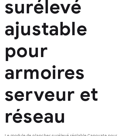
surélevé
ajustable
pour
armoires
serveur et
réseau
Le module de plancher surélevé réglable Canovate pour