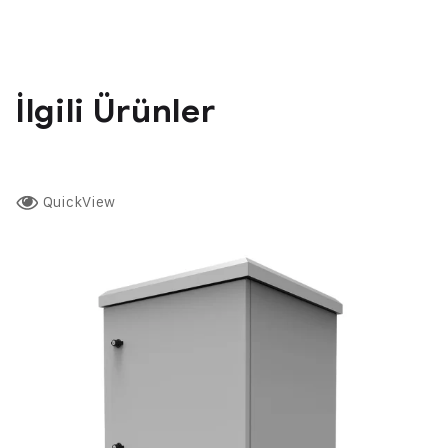
İlgili Ürünler
QuickView