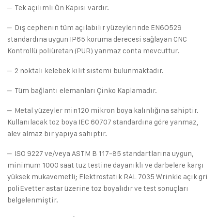
– Tek açılımlı Ön Kapısı vardır.
– Dış cephenin tüm açılabilir yüzeylerinde EN6O529
standardına uygun IP65 koruma derecesi sağlayan CNC
Kontrollü poliüretan (PUR) yanmaz conta mevcuttur.
– 2 noktalı kelebek kilit sistemi bulunmaktadır.
– Tüm bağlantı elemanları Çinko Kaplamadır.
– Metal yüzeyler min120 mikron boya kalınlığına sahiptir.
Kullanılacak toz boya IEC 60707 standardına göre yanmaz,
alev almaz bir yapıya sahiptir.
– ISO 9227 ve/veya ASTM B 117-85 standartlarına uygun,
minimum 1000 saat tuz testine dayanıklı ve darbelere karşı
yüksek mukavemetli; Elektrostatik RAL 7035 Wrinkle açık gri
poliEvetter astar üzerine toz boyalıdır ve test sonuçları
belgelenmiştir.