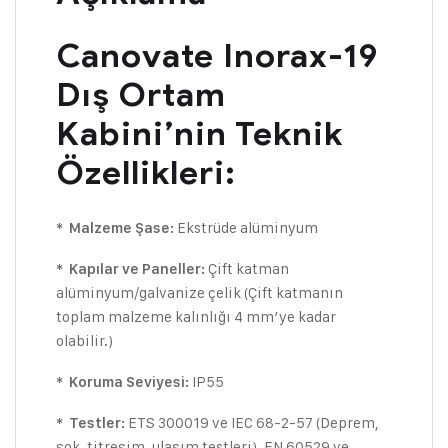
Canovate Inorax-19
Dış Ortam
Kabini’nin Teknik
Özellikleri:
Ekstrüde alüminyum
* Malzeme Şase:
Çift katman
* Kapılar ve Paneller:
alüminyum/galvanize çelik (Çift katmanın
toplam malzeme kalınlığı 4 mm’ye kadar
olabilir.)
IP55
* Koruma Seviyesi:
ETS 300019 ve IEC 68-2-57 (Deprem,
* Testler:
şok, titreşim, ulaşım testleri), EN 60529 ve