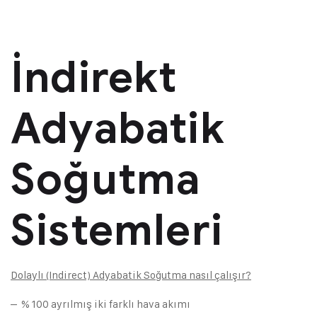
İndirekt
Adyabatik
Soğutma
Sistemleri
Dolaylı (Indirect) Adyabatik Soğutma nasıl çalışır?
– % 100 ayrılmış iki farklı hava akımı