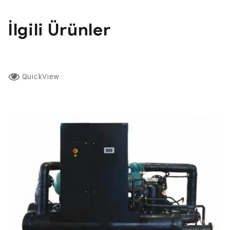
İlgili Ürünler
QuickView