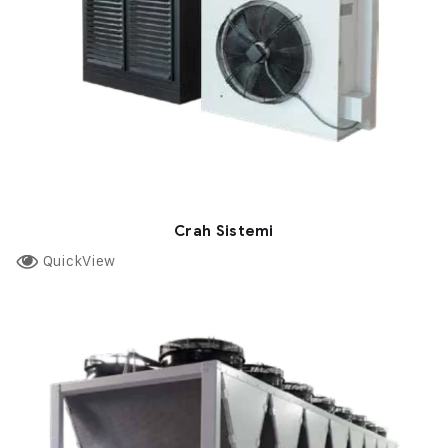
Crah Sistemi
QuickView