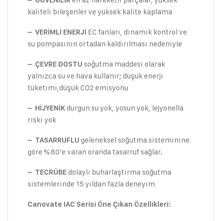
– GÜVENİLİR
kaliteli bileşenler ve yüksek kalite kaplama
EC fanları, dinamik kontrol ve
– VERİMLİ ENERJİ
su pompasının ortadan kaldırılması nedeniyle
soğutma maddesi olarak
– ÇEVRE DOSTU
yalnızca su ve hava kullanır; düşük enerji
tüketimi,düşük CO2 emisyonu
durgun su yok, yosun yok, lejyonella
– HİJYENİK
riski yok
geleneksel soğutma sisteminine
– TASARRUFLU
göre % 80’e varan oranda tasarruf sağlar.
dolaylı buharlaştırma soğutma
– TECRÜBE
sistemlerinde 15 yıldan fazla deneyim
Canovate IAC Serisi Öne Çıkan Özellikleri: