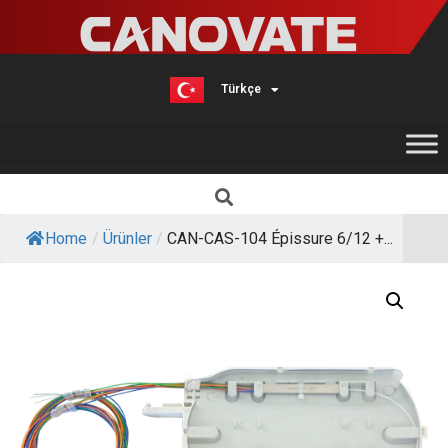
Türkçe
English
Home
/
Ürünler
/
CAN-CAS-104 Épissure 6/12 +...