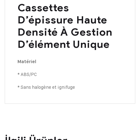
Cassettes
D’épissure Haute
Densité À Gestion
D’élément Unique
Matériel
* ABS/PC
* Sans halogène et ignifuge