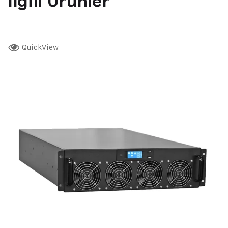
İlgili Ürünler
QuickView