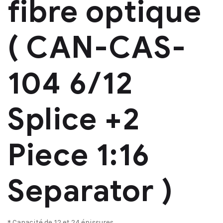
fibre optique
(
CAN-CAS-
104 6/12
Splice +2
Piece
1:16
Separator
)
* Capacité de 12 et 24 épissures