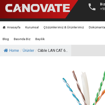
Biz
+9
Anasayfa
Kurumsal
Çözümlerimiz & Ürünlerimiz
Dokümant
Blog
Basında Biz
Bayilik
Home
/
Ürünler
/
Câble LAN CAT 6...