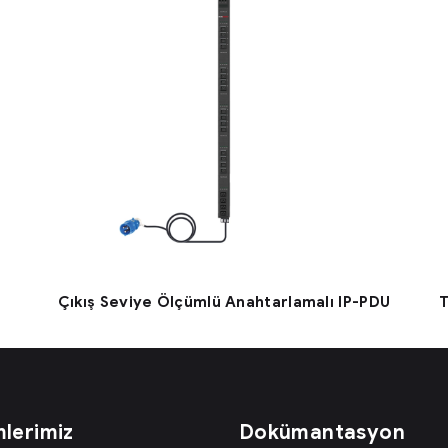
Çıkış Seviye Ölçümlü Anahtarlamalı IP-PDU
T
lerimiz
Dokümantasyon