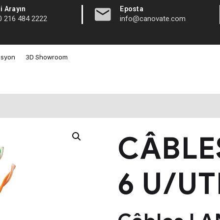
|
i Arayın
Eposta
0 216 484 2222
info@canovate.com
asyon
3D Showroom
CÂBLE
6 U/UT