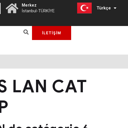
|
Merkez
Türkçe
English
İstanbul-TÜRKİYE
İLETİŞİM
S LAN CAT
P