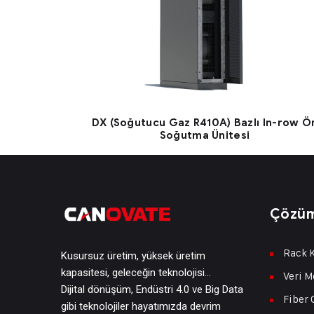
DX (Soğutucu Gaz R410A) Bazlı In-row Ö
Soğutma Ünitesi
Çözüm
Rack K
Kusursuz üretim, yüksek üretim
kapasitesi, geleceğin teknolojisi…
Veri M
Dijital dönüşüm, Endüstri 4.0 ve Big Data
Fiber 
gibi teknolojiler hayatımızda devrim