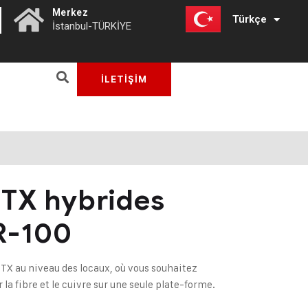
|
Merkez
Türkçe
English
İstanbul-TÜRKİYE
İLETİŞİM
TTX hybrides
R-100
TTX au niveau des locaux, où vous souhaitez
la fibre et le cuivre sur une seule plate-forme.