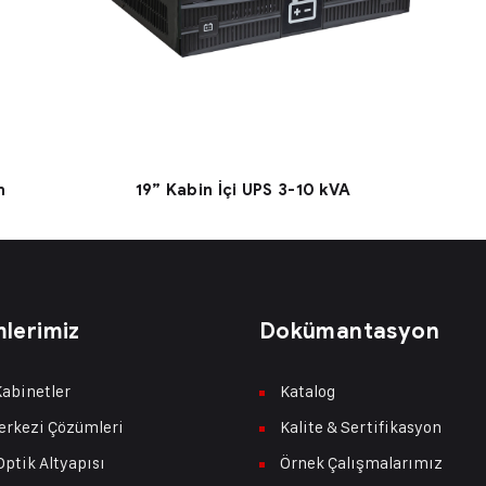
n
19” Kabin İçi UPS 3-10 kVA
lerimiz
Dokümantasyon
abinetler
Katalog
erkezi Çözümleri
Kalite & Sertifikasyon
Optik Altyapısı
Örnek Çalışmalarımız