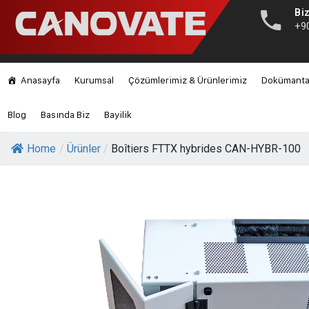
Biz
+9
Anasayfa
Kurumsal
Çözümlerimiz & Ürünlerimiz
Dokümant
Blog
Basında Biz
Bayilik
Home
/
Ürünler
/
Boîtiers FTTX hybrides CAN-HYBR-100