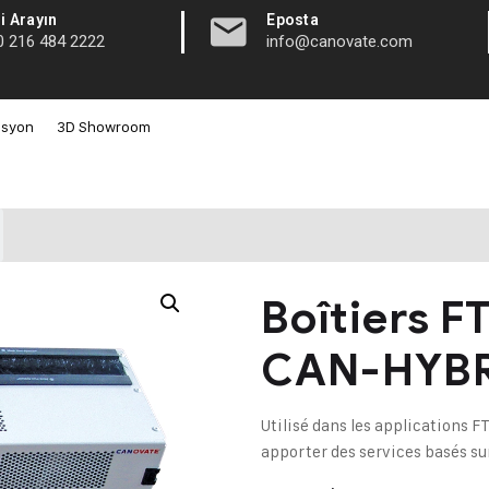
|
i Arayın
Eposta
0 216 484 2222
info@canovate.com
asyon
3D Showroom
Boîtiers F
CAN-HYB
Utilisé dans les applications F
apporter des services basés sur 