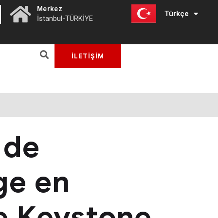
|
Merkez
Türkçe
English
İstanbul-TÜRKİYE
İLETİŞİM
 de
ge en
e Keystone