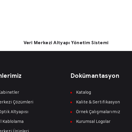
Veri Merkezi Altyapı Yönetim Sistemi
lerimiz
Dokümantasyon
abinetler
Katalog
erkezi Çözümleri
Kalite & Sertifikasyon
Optik Altyapısı
Örnek Çalışmalarımız
l Kablolama
Kurumsal Logolar
erkezi Ürünleri