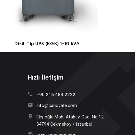
Dikili Tip UPS (KGK) 1-10 kVA
Hızlı İletişim
+90 216 484 2222
info@canovate.com
Ekşioğlu Mah. Atabey Cad. No:12
34794 Çekmeköy / İstanbul
www.canovate.com