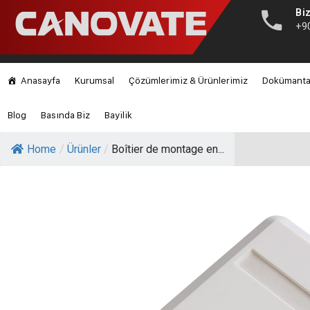
Biz
+9
Anasayfa
Kurumsal
Çözümlerimiz & Ürünlerimiz
Dokümant
Blog
Basında Biz
Bayilik
Home
/
Ürünler
/
Boîtier de montage en...