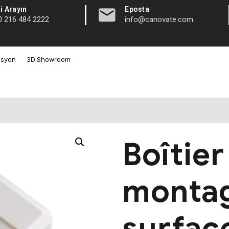
|
i Arayın
Eposta
0 216 484 2222
info@canovate.com
asyon
3D Showroom
Boîtier
monta
surfac