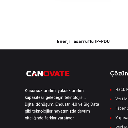
Enerji Tasarruflu IP-PDU
Çözüm
Rack K
Kusursuz üretim, yüksek üretim
kapasitesi, geleceğin teknolojisi…
Veri M
Dijital dönüşüm, Endüstri 4.0 ve Big Data
Fiber 
gibi teknolojiler hayatımızda devrim
Yapısa
niteliğinde farklar yaratıyor
Veri M