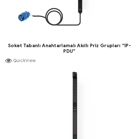
Soket Tabanlı Anahtarlamalı Akıllı Priz Grupları “IP-
PDU”
QuickView