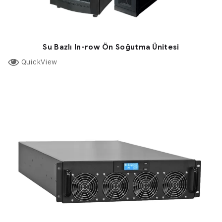
Su Bazlı In-row Ön Soğutma Ünitesi
QuickView