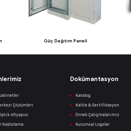
n
Güç Dağıtım Paneli
lerimiz
Dokümantasyon
abinetler
Katalog
erkezi Çözümleri
Kalite & Sertifikasyon
Optik Altyapısı
Örnek Çalışmalarımız
l Kablolama
Kurumsal Logolar