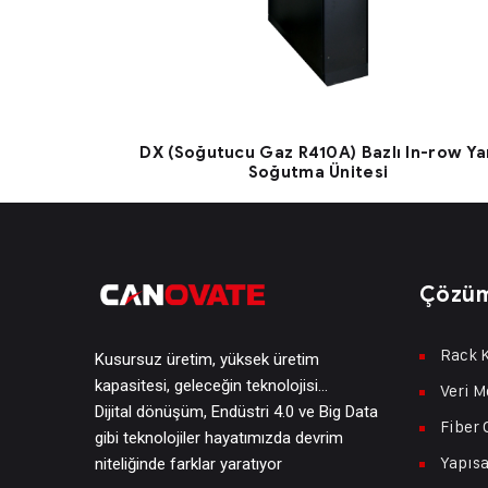
DX (Soğutucu Gaz R410A) Bazlı In-row Ya
Soğutma Ünitesi
Çözüm
Rack K
Kusursuz üretim, yüksek üretim
kapasitesi, geleceğin teknolojisi…
Veri M
Dijital dönüşüm, Endüstri 4.0 ve Big Data
Fiber 
gibi teknolojiler hayatımızda devrim
Yapısa
niteliğinde farklar yaratıyor