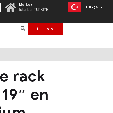
|
Merkez
Türkçe
English
İstanbul-TÜRKİYE
İLETİŞİM
e rack
 19″ en
ium