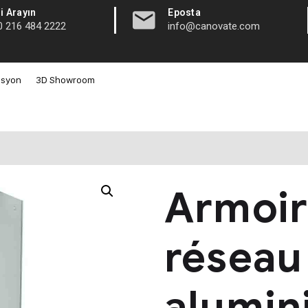
|
i Arayın
Eposta
0 216 484 2222
info@canovate.com
asyon
3D Showroom
Armoir
réseau
alumin