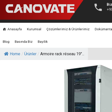
Biz
+9
Anasayfa
Kurumsal
Çözümlerimiz & Ürünlerimiz
Dokümant
Blog
Basında Biz
Bayilik
Home
/
Ürünler
/
Armoire rack réseau 19″...