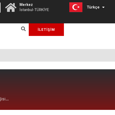
|
Merkez
Türkçe
English
İstanbul-TÜRKİYE
İLETİŞİM
jisi…