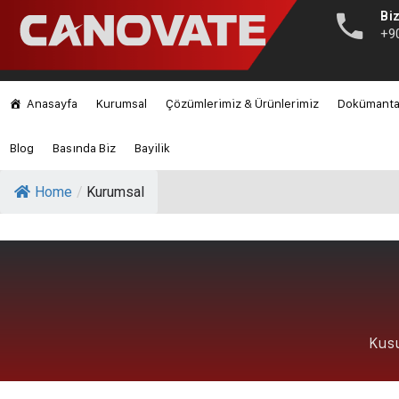
Biz
+9
Anasayfa
Kurumsal
Çözümlerimiz & Ürünlerimiz
Dokümant
Blog
Basında Biz
Bayilik
Home
/
Kurumsal
Kusu