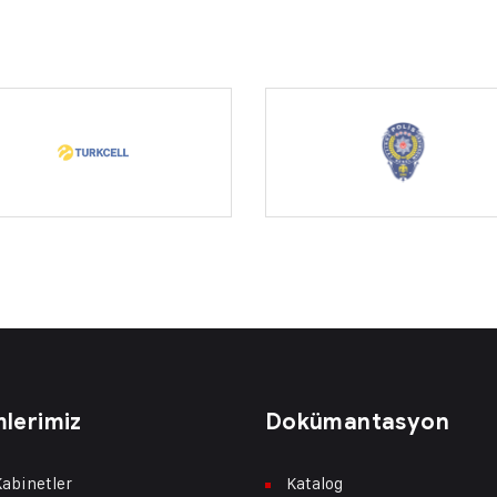
lerimiz
Dokümantasyon
abinetler
Katalog