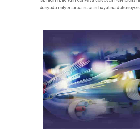
işbirliğimiz ile tüm dünyaya geleceğin teknolojisi
dünyada milyonlarca insanın hayatına dokunuyor