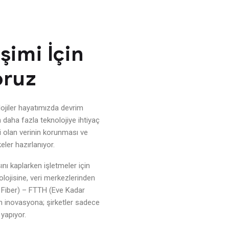
şimi İçin
oruz
lojiler hayatımızda devrim
 daha fazla teknolojiye ihtiyaç
i olan verinin korunması ve
eler hazırlanıyor.
ını kaplarken işletmeler için
olojisine, veri merkezlerinden
 Fiber) – FTTH (Eve Kadar
en inovasyona; şirketler sadece
 yapıyor.