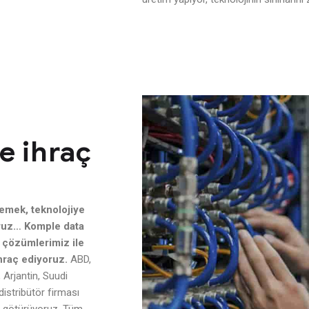
e ihraç
lemek, teknolojiye
ruz… Komple data
 çözümlerimiz ile
ihraç ediyoruz.
ABD,
Arjantin, Suudi
distribütör firması