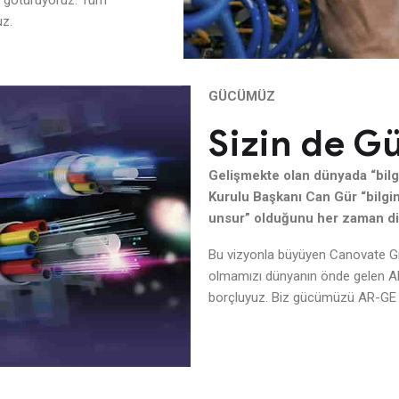
ni götürüyoruz. Tüm
uz.
GÜCÜMÜZ
Sizin de G
Gelişmekte olan dünyada “bilg
Kurulu Başkanı Can Gür “bilgin
unsur” olduğunu her zaman dil
Bu vizyonla büyüyen Canovate Grup
olmamızı dünyanın önde gelen AR
borçluyuz. Biz gücümüzü AR-GE 