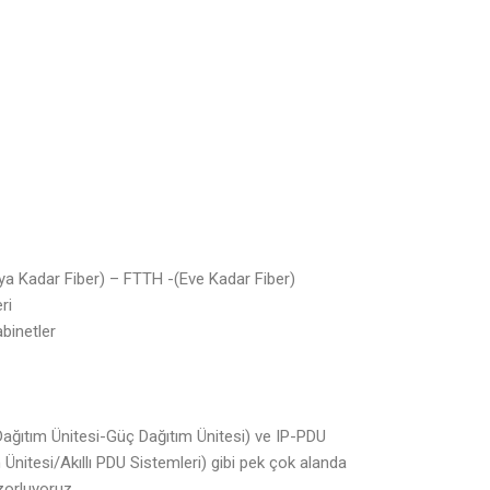
aya Kadar Fiber) – FTTH -(Eve Kadar Fiber)
ri
abinetler
ağıtım Ünitesi-Güç Dağıtım Ünitesi) ve IP-PDU
Ünitesi/Akıllı PDU Sistemleri) gibi pek çok alanda
 zorluyoruz.