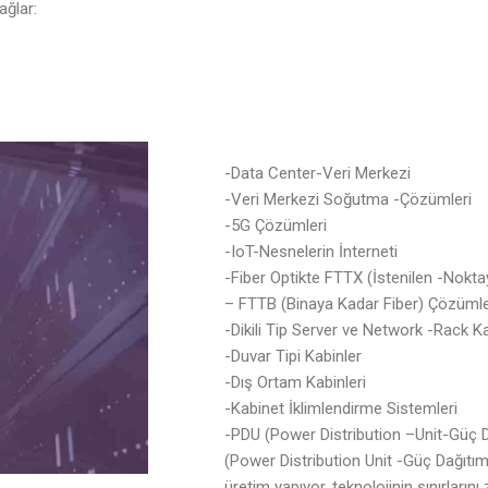
ağlar:
-Data Center-Veri Merkezi
-Veri Merkezi Soğutma -Çözümleri
-5G Çözümleri
-IoT-Nesnelerin İnterneti
-Fiber Optikte FTTX (İstenilen -Nokt
– FTTB (Binaya Kadar Fiber) Çözümle
-Dikili Tip Server ve Network -Rack K
-Duvar Tipi Kabinler
-Dış Ortam Kabinleri
-Kabinet İklimlendirme Sistemleri
-PDU (Power Distribution –Unit-Güç D
(Power Distribution Unit -Güç Dağıtım 
üretim yapıyor, teknolojinin sınırlarını