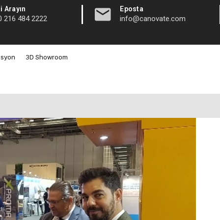
|
i Arayın
Eposta
0 216 484 2222
info@canovate.com
asyon
3D Showroom