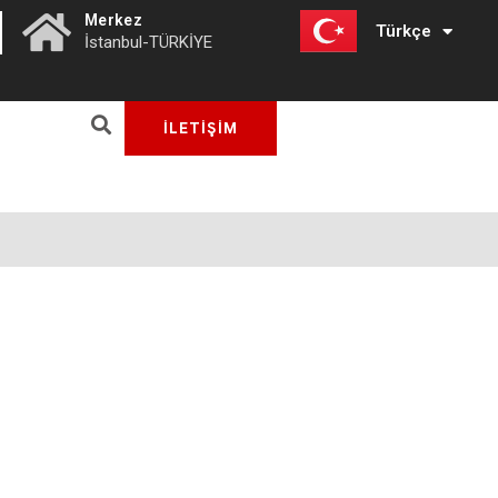
|
Merkez
Türkçe
English
İstanbul-TÜRKİYE
İLETİŞİM