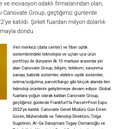
 ve inovasyon odaklı firmalarından olan,
ması Canovate Group, geçtiğimiz günlerde
’ye katıldı. Şirket fuardan milyon dolarlık
şmayla döndü
Veri merkezi (data center) ve fiber optik
sistemlerindeki
teknoloji
si ve uçtan uca ürün
portföyü ile dünyanın ilk 10 markası arasında yer
alan
Canovate Group
, bilişim, telekom, savunma
sanayi, balistik sistemler, elektro-optik sistemler,
ısıtma/soğutma, parcel/kargo gibi birçok alanda ileri
teknoloji ürünlerini geliştirmeye devam ediyor. Global
fuarlara yoğun olarak katılan Canovate Group,
geçtiğimiz günlerde Frankfurt’ta Parcel+Post Expo
2022’ye katıldı. Canovate Genel Müdürü Gün Evren
Gören, Mühendislik ve Teknoloji Direktörü Tolga
Sugetiren, Ar-Ge Danışmanı Tugay Osmanoğlu ve