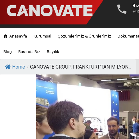
Biz
+9
Anasayfa
Kurumsal
Çözümlerimiz & Ürünlerimiz
Dokümant
Blog
Basında Biz
Bayilik
Home
/
CANOVATE GROUP, FRANKFURT’TAN MİLYON...