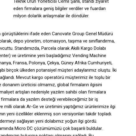
Teknik Ürün Yöneticisi Cemil Şanlı, standı ziyaret
eden firmalara geniş bilgiler verdiler ve fuardan
milyon dolarlık anlaşmalar ile döndüler.
rla görüştüklerini ifade eden Canovate Group Genel Müdürü
ı olarak, depo yönetim, otomasyon, taşıma ve sınıflandırma,
mevcuttu. Standımızda, Parcela olarak Akıllı Kargo Dolabı
nter) ve üretimine yeni başladığımız Vending Machine
lmanya, Fransa, Polonya, Çekya, Güney Afrika Cumhuriyeti,
gibi birçok ülkeden potansiyel müşteri adaylarımız oluştu. İki
sağlandı. Mevcut kargo operatörü müşterimiz ile toplu bir
 donanım üreticisi olmamız, global firmaların ilgisini
liyet artışları nedeniyle yazılım sahibi olan firmalara
irmalara da yazılım desteği verebileceğimiz bir iş
e milli olarak Ar-Ge ve üretimini yaptığımız ürünlerimize ilgi
n yeni özellikler eklenmiş son versiyonları takdir topladı.
ndermeyi sağlayan yeni dolabımız yoğun ilgi gördü.
samında Micro DC çözümümüzü çok başarılı buldular.
andımızın buluşma noktası olmasını sağladı. Bu