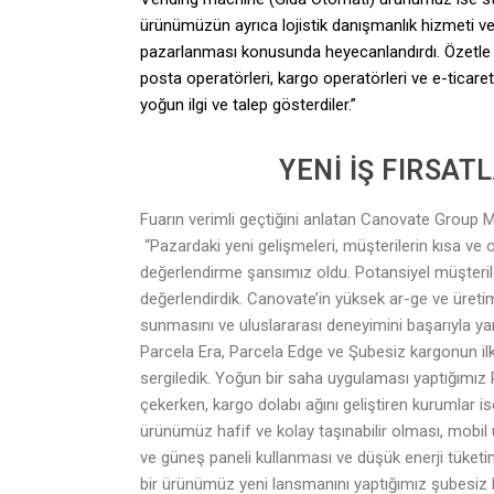
ürünümüzün ayrıca lojistik danışmanlık hizmeti ver
pazarlanması konusunda heyecanlandırdı. Özetle st
posta operatörleri, kargo operatörleri ve e-ticare
yoğun ilgi ve talep gösterdiler.”
YENİ İŞ FIRSAT
Fuarın verimli geçtiğini anlatan Canovate Group M
“Pazardaki yeni gelişmeleri, müşterilerin kısa ve or
değerlendirme şansımız oldu. Potansiyel müşteriler
değerlendirdik. Canovate’in yüksek ar-ge ve üretim 
sunmasını ve uluslararası deneyimini başarıyla yan
Parcela Era, Parcela Edge ve Şubesiz kargonun ilk
sergiledik. Yoğun bir saha uygulaması yaptığımız P
çekerken, kargo dolabı ağını geliştiren kurumlar i
ürünümüz hafif ve kolay taşınabilir olması, mobil 
ve güneş paneli kullanması ve düşük enerji tüketimi
bir ürünümüz yeni lansmanını yaptığımız şubesiz k