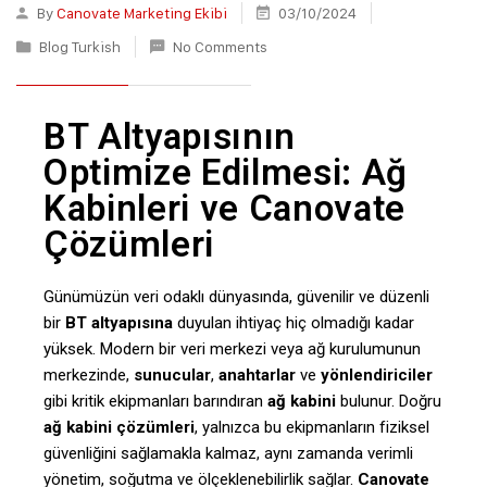
By
Canovate Marketing Ekibi
03/10/2024
Blog Turkish
No Comments
BT Altyapısının
Optimize Edilmesi: Ağ
Kabinleri ve Canovate
Çözümleri
Günümüzün veri odaklı dünyasında, güvenilir ve düzenli
bir
BT altyapısına
duyulan ihtiyaç hiç olmadığı kadar
yüksek. Modern bir veri merkezi veya ağ kurulumunun
merkezinde,
sunucular
,
anahtarlar
ve
yönlendiriciler
gibi kritik ekipmanları barındıran
ağ kabini
bulunur. Doğru
ağ kabini çözümleri
, yalnızca bu ekipmanların fiziksel
güvenliğini sağlamakla kalmaz, aynı zamanda verimli
yönetim, soğutma ve ölçeklenebilirlik sağlar.
Canovate