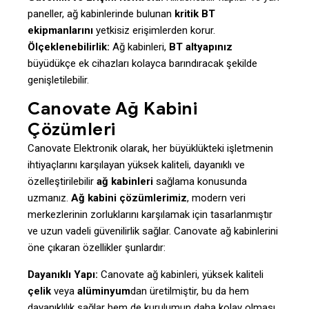
paneller, ağ kabinlerinde bulunan
kritik BT
ekipmanlarını
yetkisiz erişimlerden korur.
Ölçeklenebilirlik:
Ağ kabinleri,
BT altyapınız
büyüdükçe ek cihazları kolayca barındıracak şekilde
genişletilebilir.
Canovate Ağ Kabini
Çözümleri
Canovate Elektronik olarak, her büyüklükteki işletmenin
ihtiyaçlarını karşılayan yüksek kaliteli, dayanıklı ve
özelleştirilebilir
ağ kabinleri
sağlama konusunda
uzmanız.
Ağ kabini çözümlerimiz
, modern veri
merkezlerinin zorluklarını karşılamak için tasarlanmıştır
ve uzun vadeli güvenilirlik sağlar. Canovate ağ kabinlerini
öne çıkaran özellikler şunlardır:
Dayanıklı Yapı:
Canovate ağ kabinleri, yüksek kaliteli
çelik
veya
alüminyum
dan üretilmiştir, bu da hem
dayanıklılık sağlar hem de kurulumun daha kolay olması