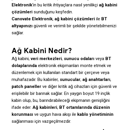
Elektronik
‘in bu kritik ihtiyaçlara nasıl yenilikçi
ağ kabini
çözümleri
sunduğunu keşfedin.
Canovate Elektronik
,
ağ kabini çözümleri
ile
BT
altyapınızı
güvenli ve verimli bir şekilde yönetebilmenizi
sağlar.
Ağ Kabini Nedir?
Ağ kabini,
veri merkezleri
,
sunucu odaları
veya
BT
dolaplarında
elektronik ekipmanları monte etmek ve
düzenlemek için kullanılan standart bir çerçeve veya
muhafazadır. Bu kabinler,
sunucular
,
ağ anahtarları
,
patch paneller
ve diğer kritik ağ cihazları için güvenli ve
erişilebilir bir barınak sağlar. En yaygın boyut 19 inçlik
kabin olup, bu, barındırabileceği ekipmanın genişliğini
ifade eder.
Ağ kabinleri
,
BT ortamlarında düzenin
korunması
ve uygun hava akışı ile
kablo yönetiminin
sağlanması için vazgeçilmezdir.