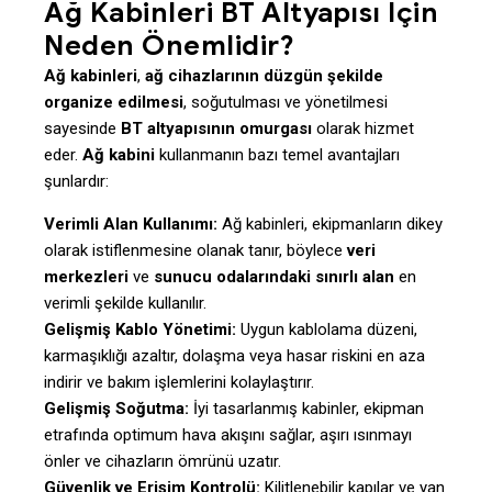
Ağ Kabinleri BT Altyapısı İçin
Neden Önemlidir?
Ağ kabinleri
,
ağ cihazlarının düzgün şekilde
organize edilmesi
, soğutulması ve yönetilmesi
sayesinde
BT altyapısının omurgası
olarak hizmet
eder.
Ağ kabini
kullanmanın bazı temel avantajları
şunlardır:
Verimli Alan Kullanımı:
Ağ kabinleri, ekipmanların dikey
olarak istiflenmesine olanak tanır, böylece
veri
merkezleri
ve
sunucu odalarındaki sınırlı alan
en
verimli şekilde kullanılır.
Gelişmiş Kablo Yönetimi:
Uygun kablolama düzeni,
karmaşıklığı azaltır, dolaşma veya hasar riskini en aza
indirir ve bakım işlemlerini kolaylaştırır.
Gelişmiş Soğutma:
İyi tasarlanmış kabinler, ekipman
etrafında optimum hava akışını sağlar, aşırı ısınmayı
önler ve cihazların ömrünü uzatır.
Güvenlik ve Erişim Kontrolü:
Kilitlenebilir kapılar ve yan