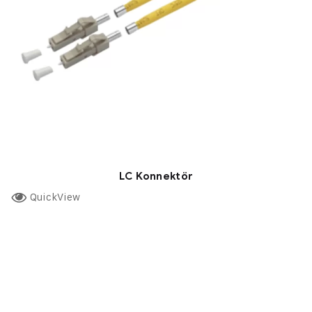
LC Konnektör
QuickView