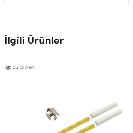
İlgili Ürünler
QuickView