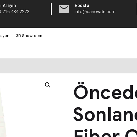
|
i Arayın
Eposta
0 216 484 2222
info@canovate.com
asyon
3D Showroom
Önced
Sonlan
Fiber 