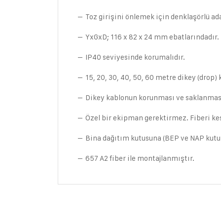
– Toz girişini önlemek için denklaşörlü a
– YxGxD; 116 x 82 x 24 mm ebatlarındadır.
– IP40 seviyesinde korumalıdır.
– 15, 20, 30, 40, 50, 60 metre dikey (drop)
– Dikey kablonun korunması ve saklanması
– Özel bir ekipman gerektirmez. Fiberi ke
– Bina dağıtım kutusuna (BEP ve NAP kutula
– 657 A2 fiber ile montajlanmıştır.