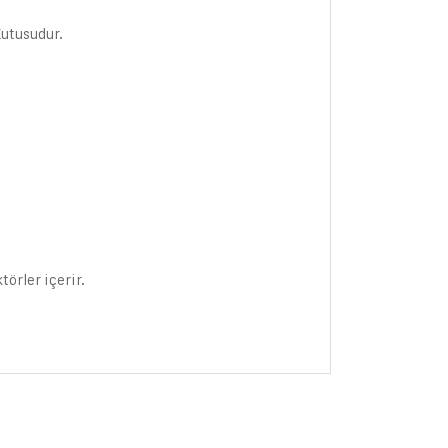
Kutusudur.
örler içerir.