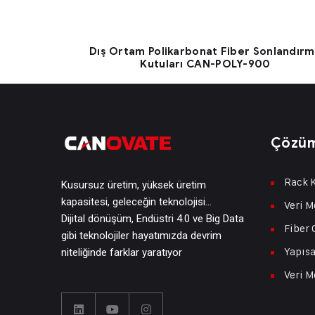
Dış Ortam Polikarbonat Fiber Sonlandır
Kutuları CAN-POLY-900
Çözüm
Rack K
Kusursuz üretim, yüksek üretim
kapasitesi, geleceğin teknolojisi…
Veri M
Dijital dönüşüm, Endüstri 4.0 ve Big Data
Fiber 
gibi teknolojiler hayatımızda devrim
Yapısa
niteliğinde farklar yaratıyor
Veri M