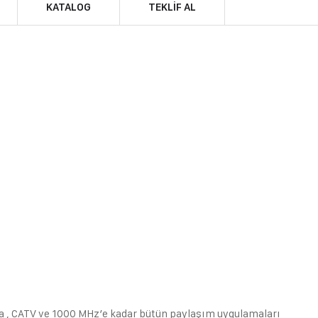
KATALOG
TEKLIF AL
a , CATV ve 1000 MHz’e kadar bütün paylaşım uygulamaları