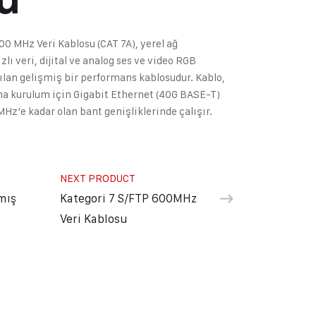
0 MHz Veri Kablosu (CAT 7A), yerel ağ
lı veri, dijital ve analog ses ve video RGB
nılan gelişmiş bir performans kablosudur. Kablo,
a kurulum için Gigabit Ethernet (40G BASE-T)
Hz’e kadar olan bant genişliklerinde çalışır.
NEXT PRODUCT
mış
Kategori 7 S/FTP 600MHz
Veri Kablosu