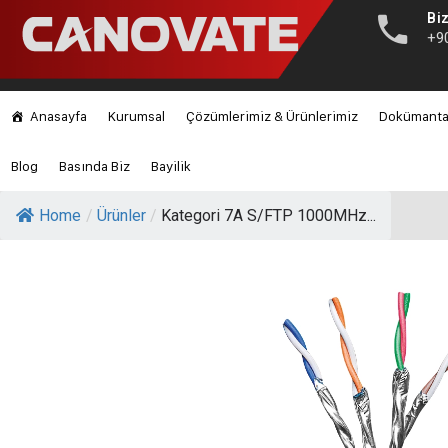
Biz
+9
Anasayfa
Kurumsal
Çözümlerimiz & Ürünlerimiz
Dokümant
Blog
Basında Biz
Bayilik
Home
/
Ürünler
/
Kategori 7A S/FTP 1000MHz...