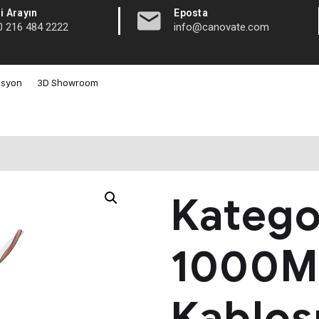
|
i Arayın
Eposta
0 216 484 2222
info@canovate.com
asyon
3D Showroom
Katego
1000MH
Kablos