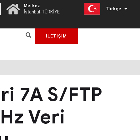
|
Merkez
Türkçe
English
İstanbul-TÜRKİYE
İLETİŞİM
ri 7A S/FTP
z Veri
u