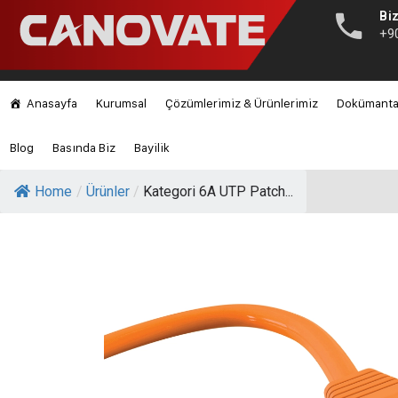
Biz
+9
Anasayfa
Kurumsal
Çözümlerimiz & Ürünlerimiz
Dokümant
Blog
Basında Biz
Bayilik
Home
/
Ürünler
/
Kategori 6A UTP Patch...