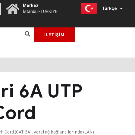
|
Merkez
Türkçe
English
İstanbul-TÜRKİYE
İLETİŞİM
ri 6A UTP
Cord
 Cord (CAT 6A), yerel ağ bağlantılarında (LAN)