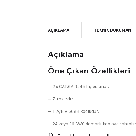
AÇIKLAMA
TEKNIK DOKÜMAN
Açıklama
Öne Çıkan Özellikleri
– 2 x CAT.6A RJ45 fiş bulunur.
– Zırhsızdır.
– TIA/EIA 568B kodludur.
– 24 veya 26 AWG damarlı kabloya sahiptir