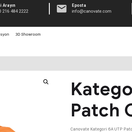
|
i Arayın
Eposta
0 216 484 2222
info@canovate.com
asyon
3D Showroom
Katego
Patch 
Canovate Kategori 6A UTP Patch