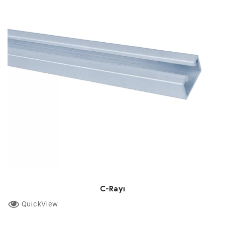
C-Rayı
QuickView