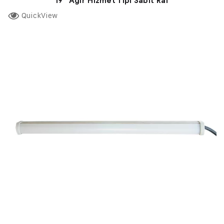
19” Ağır Hizmet Tipi Sabit Raf
QuickView