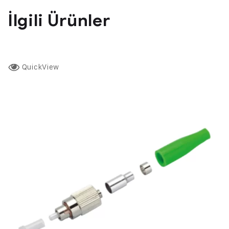
İlgili Ürünler
QuickView