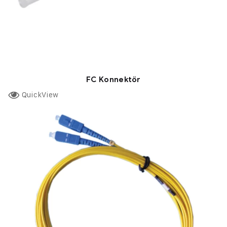
FC Konnektör
QuickView