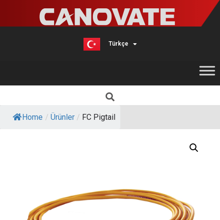
Türkçe
English
Home
/
Ürünler
/
FC Pigtail