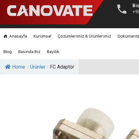
Biz
+9
Anasayfa
Kurumsal
Çözümlerimiz & Ürünlerimiz
Dokümant
Blog
Basında Biz
Bayilik
Home
/
Ürünler
/
FC Adaptör