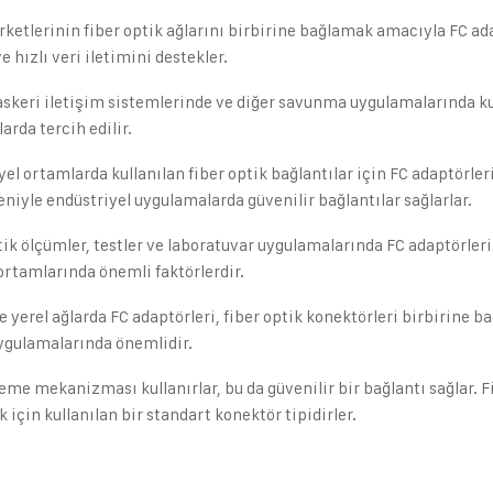
irketlerinin fiber optik ağlarını birbirine bağlamak amacıyla FC adap
 hızlı veri iletimini destekler.
 askeri iletişim sistemlerinde ve diğer savunma uygulamalarında kull
arda tercih edilir.
iyel ortamlarda kullanılan fiber optik bağlantılar için FC adaptörler
eniyle endüstriyel uygulamalarda güvenilir bağlantılar sağlarlar.
tik ölçümler, testler ve laboratuvar uygulamalarında FC adaptörleri
 ortamlarında önemli faktörlerdir.
e yerel ağlarda FC adaptörleri, fiber optik konektörleri birbirine b
uygulamalarında önemlidir.
itleme mekanizması kullanırlar, bu da güvenilir bir bağlantı sağlar. 
için kullanılan bir standart konektör tipidirler.