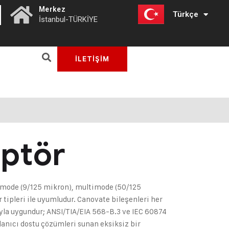
|
Merkez
Türkçe
English
İstanbul-TÜRKİYE
İLETİŞİM
ptör
emode (9/125 mikron), multimode (50/125
r tipleri ile uyumludur. Canovate bileşenleri her
ıyla uygundur; ANSI/TIA/EIA 568-B.3 ve IEC 60874
lanıcı dostu çözümleri sunan eksiksiz bir