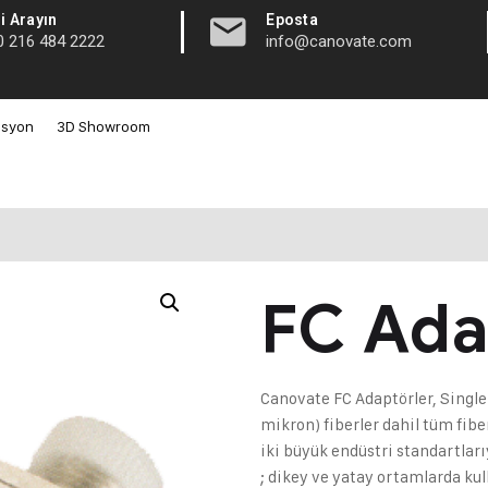
|
i Arayın
Eposta
0 216 484 2222
info@canovate.com
asyon
3D Showroom
FC Ada
Canovate FC Adaptörler, Singl
mikron) fiberler dahil tüm fibe
iki büyük endüstri standartlar
; dikey ve yatay ortamlarda kul