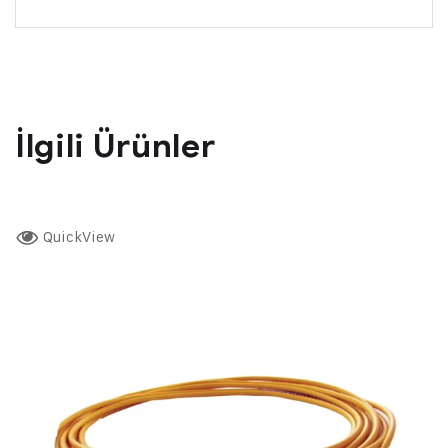
İlgili Ürünler
QuickView