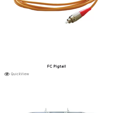
FC Pigtail
QuickView