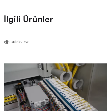
İlgili Ürünler
QuickView