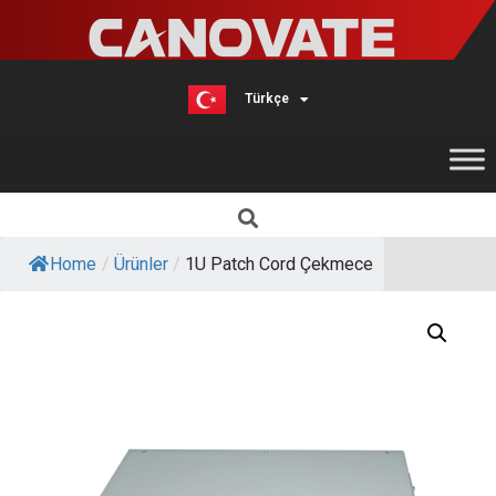
Türkçe
English
Home
/
Ürünler
/
1U Patch Cord Çekmece