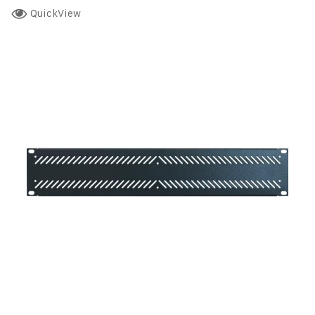
QuickView