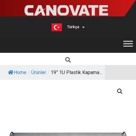
Türkçe
English
Home
/
Ürünler
/
19” 1U Plastik Kapama...