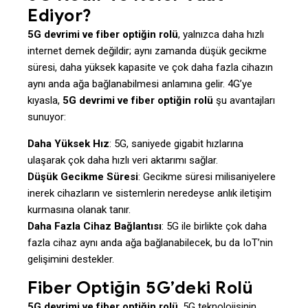
Ediyor?
5G devrimi ve fiber optiğin rolü
, yalnızca daha hızlı
internet demek değildir; aynı zamanda düşük gecikme
süresi, daha yüksek kapasite ve çok daha fazla cihazın
aynı anda ağa bağlanabilmesi anlamına gelir. 4G’ye
kıyasla,
5G devrimi ve fiber optiğin rolü
şu avantajları
sunuyor:
Daha Yüksek Hız
: 5G, saniyede gigabit hızlarına
ulaşarak çok daha hızlı veri aktarımı sağlar.
Düşük Gecikme Süresi
: Gecikme süresi milisaniyelere
inerek cihazların ve sistemlerin neredeyse anlık iletişim
kurmasına olanak tanır.
Daha Fazla Cihaz Bağlantısı
: 5G ile birlikte çok daha
fazla cihaz aynı anda ağa bağlanabilecek, bu da IoT’nin
gelişimini destekler.
Fiber Optiğin 5G’deki Rolü
5G devrimi ve fiber optiğin rolü
, 5G teknolojisinin