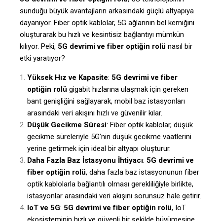
sunduğu büyük avantajların arkasındaki güçlü altyapıya
dayanıyor. Fiber optik kablolar, 5G ağlarının bel kemiğini
oluşturarak bu hızlı ve kesintisiz bağlantıyı mümkün
kılıyor. Peki,
5G devrimi ve fiber optiğin rolü
nasıl bir
etki yaratıyor?
Yüksek Hız ve Kapasite
:
5G devrimi ve fiber
optiğin rolü
gigabit hızlarına ulaşmak için gereken
bant genişliğini sağlayarak, mobil baz istasyonları
arasındaki veri akışını hızlı ve güvenilir kılar.
Düşük Gecikme Süresi
: Fiber optik kablolar, düşük
gecikme süreleriyle 5G’nin düşük gecikme vaatlerini
yerine getirmek için ideal bir altyapı oluşturur.
Daha Fazla Baz İstasyonu İhtiyacı
:
5G devrimi ve
fiber optiğin rolü
, daha fazla baz istasyonunun fiber
optik kablolarla bağlantılı olması gerekliliğiyle birlikte,
istasyonlar arasındaki veri akışını sorunsuz hale getirir.
IoT ve 5G
:
5G devrimi ve fiber optiğin rolü
, IoT
ekosisteminin hızlı ve güvenli bir şekilde büyümesine